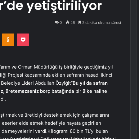
de yetiştiriliyor
0
26
2 dakika okuma süresi
VKontakte
Odnoklassniki
Pocket
arım ve Orman Müdürlüğü iş birliğiyle geçtiğimiz yıl
liği Projesi kapsamında ekilen safranın hasadı ikinci
r Belediye Lideri Abdullah Özyiğit
“Bu yıl da safran
nız, üretemezseniz borç batağında bir ülke haline
di.
iştirmek ve üreticiyi desteklemek için çalışmalarını
 eserler elde etmek hedefiyle hayata geçirilen
l da meyvelerini verdi.Kilogramı 80 bin TL’yi bulan