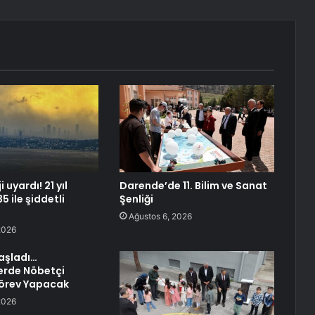
 uyardı! 21 yıl
Darende’de 11. Bilim ve Sanat
5 ile şiddetli
Şenliği
Ağustos 6, 2026
2026
Başladı…
rde Nöbetçi
Görev Yapacak
2026