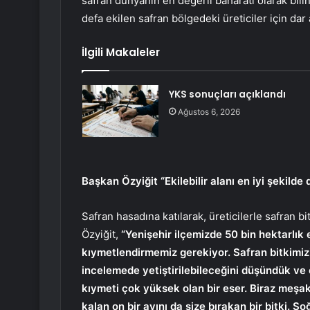
safran dünyanın en değerli baharatı olarak bili
defa ekilen safran bölgedeki üreticiler için dar
İlgili Makaleler
YKS sonuçları açıklandı
Ağustos 6, 2026
Başkan Özyiğit “Ekilebilir alanı en iyi şekild
Safran hasadına katılarak, üreticilerle safran b
Özyiğit,
“Yenişehir ilçemizde 50 bin hektarlık 
kıymetlendirmemiz gerekiyor. Safran bitkimiz
incelemede yetiştirilebileceğini düşündük ve 
kıymeti çok yüksek olan bir eser. Biraz meşakka
kalan on bir ayını da size bırakan bir bitki. So