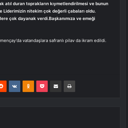
rak atıl duran toprakların kıymetlendirilmesi ve bunun
 Liderimizin nitekim çok değerli çabaları oldu.
mcilere çok dayanak verdi.Başkanımıza ve emeği
ençay’da vatandaşlara safranlı pilav da ikram edildi.
erest
Reddit
VKontakte
Odnoklassniki
Pocket
E-Posta ile paylaş
Yazdır