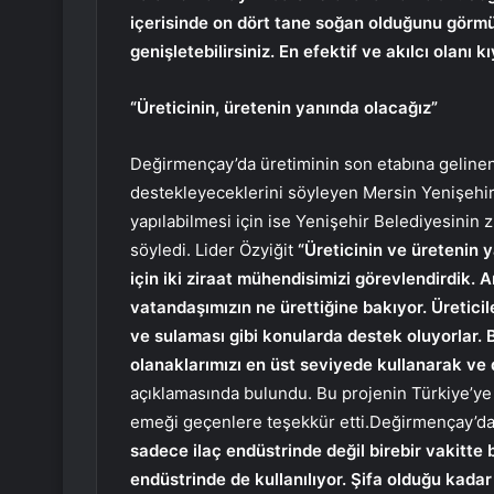
içerisinde on dört tane soğan olduğunu görmüş. 
genişletebilirsiniz. En efektif ve akılcı olanı
“Üreticinin, üretenin yanında olacağız”
Değirmençay’da üretiminin son etabına gelinen “
destekleyeceklerini söyleyen Mersin Yenişehir 
yapılabilmesi için ise Yenişehir Belediyesinin 
söyledi. Lider Özyiğit
“Üreticinin ve üretenin 
için iki ziraat mühendisimizi görevlendirdik. 
vatandaşımızın ne ürettiğine bakıyor. Üretici
ve sulaması gibi konularda destek oluyorlar. Bi
olanaklarımızı en üst seviyede kullanarak ve d
açıklamasında bulundu. Bu projenin Türkiye’ye ö
emeği geçenlere teşekkür etti.Değirmençay’dak
sadece ilaç endüstrinde değil birebir vakitt
endüstrinde de kullanılıyor. Şifa olduğu kadar 