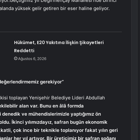
niyor.Geçtiğimiz yıl Değirmençay Mahallesi’nde birinci
 alanda yüksek gelir getiren bir eser haline geliyor.
Hükümet, E20 Yakıtına İlişkin Şikayetleri
Reddetti
Ağustos 6, 2026
e değerlendirmemiz gerekiyor”
itkisi toplayan Yenişehir Belediye Lideri Abdullah
ekilebilir alan var. Bunu en âlâ formda
i denedik ve mühendislerimizle yaptığımız ön
oldu. İkinci yılımızdayız, safran bugün ekonomik
tli, çok ince bir teknikle toplanıyor fakat yılın geri
ğanlar her yıl artıyor. Bir üreticimiz bir safran soğanı