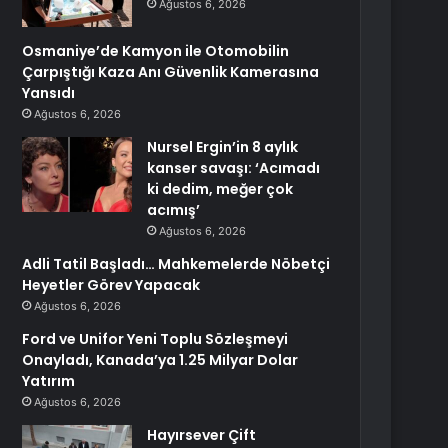
Ağustos 6, 2026
Osmaniye’de Kamyon ile Otomobilin
Çarpıştığı Kaza Anı Güvenlik Kamerasına
Yansıdı
Ağustos 6, 2026
Nursel Ergin’in 8 aylık
kanser savaşı: ‘Acımadı
ki dedim, meğer çok
acımış’
Ağustos 6, 2026
Adli Tatil Başladı… Mahkemelerde Nöbetçi
Heyetler Görev Yapacak
Ağustos 6, 2026
Ford ve Unifor Yeni Toplu Sözleşmeyi
Onayladı, Kanada’ya 1.25 Milyar Dolar
Yatırım
Ağustos 6, 2026
Hayırsever Çift