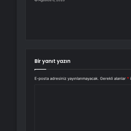
Bir yanıt yazın
E-posta adresiniz yayınlanmayacak.
Gerekli alanlar
*
i
Y
o
r
u
m