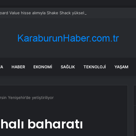
oard Value hisse alımıyla Shake Shack yükseldi
FA
HABER
EKONOMI
SAĞLIK
TEKNOLOJI
YAŞAM
in Yenişehir’de yetiştiriliyor
halı baharatı