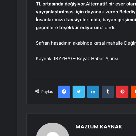
TL ortasında değişiyor.Alternatif bir eser ola
yaygınlaştırılması için dayanak veren Belediye
İnsanlarımıza tavsiyeleri oldu, bayan girişi
geçenlere teşekkür ediyorum.”
dedi.
Safran hasadının akabinde kırsal mahalle Değirm
Kaynak: (BYZHA) – Beyaz Haber Ajansı
Facebook
Twitter
LinkedIn
Tumblr
Pint
Paylaş
MAZLUM KAYNAK