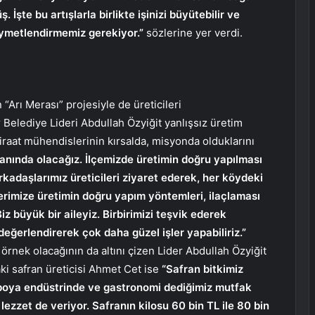
İşte bu artışlarla birlikte işinizi büyütebilir ve
 kıymetlendirmemiz gerekiyor.”
sözlerine yer verdi.
Arı Merası” projesiyle de üreticileri
Belediye Lideri Abdullah Özyiğit yanlışsız üretim
ziraat mühendislerinin kırsalda, misyonda olduklarını
yanında olacağız. İlçemizde üretimin doğru yapılması
Arkadaşlarımız üreticileri ziyaret ederek, her köydeki
lerimize üretimin doğru yapım yöntemleri, ilaçlaması
z büyük bir aileyiz. Birbirimizi teşvik ederek
eğerlendirerek çok daha güzel işler yapabiliriz.”
rnek olacağının da altını çizen Lider Abdullah Özyiğit
i safran üreticisi Ahmet Cet ise
“Safran bitkimiz
e boya endüstrinde ve gastronomi dediğimiz mutfak
lezzet de veriyor. Safranın kilosu 60 bin TL ile 80 bin