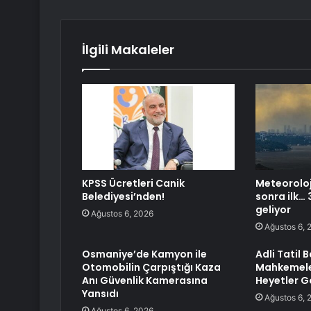
İlgili Makaleler
KPSS Ücretleri Canik
Meteoroloji
Belediyesi’nden!
sonra ilk… 3
geliyor
Ağustos 6, 2026
Ağustos 6, 
Osmaniye’de Kamyon ile
Adli Tatil 
Otomobilin Çarpıştığı Kaza
Mahkemele
Anı Güvenlik Kamerasına
Heyetler 
Yansıdı
Ağustos 6, 
Ağustos 6, 2026