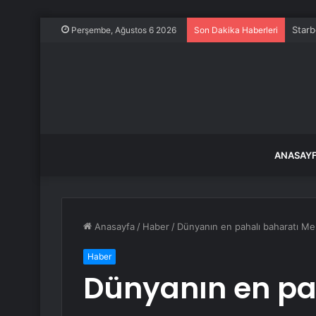
Starb
Perşembe, Ağustos 6 2026
Son Dakika Haberleri
ANASAY
Anasayfa
/
Haber
/
Dünyanın en pahalı baharatı Mers
Haber
Dünyanın en pa