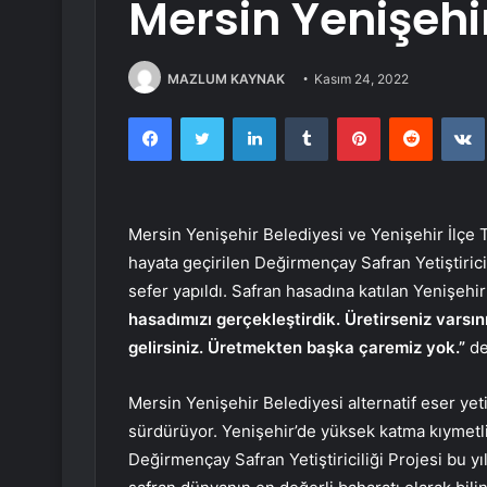
Mersin Yenişehir’
MAZLUM KAYNAK
Kasım 24, 2022
Facebook
Twitter
LinkedIn
Tumblr
Pinterest
Reddit
Mersin Yenişehir Belediyesi ve Yenişehir İlçe T
hayata geçirilen Değirmençay Safran Yetiştirici
sefer yapıldı. Safran hasadına katılan Yenişehi
hasadımızı gerçekleştirdik. Üretirseniz varsı
gelirsiniz. Üretmekten başka çaremiz yok.”
de
Mersin Yenişehir Belediyesi alternatif eser yet
sürdürüyor. Yenişehir’de yüksek katma kıymetli
Değirmençay Safran Yetiştiriciliği Projesi bu yı