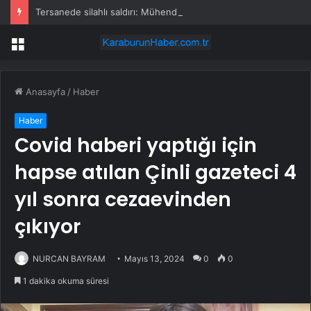
Tersanede silahlı saldırı: Mühendis, üretim müdürünü vurdu
Menü
Anasayfa
/
Haber
Haber
Covid haberi yaptığı için
hapse atılan Çinli gazeteci 4
yıl sonra cezaevinden
çıkıyor
NURCAN BAYRAM
Mayıs 13, 2024
0
0
1 dakika okuma süresi