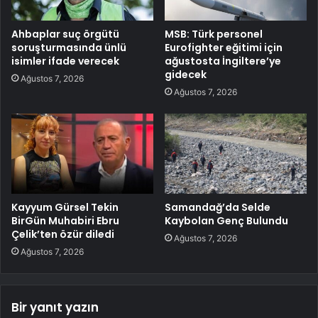
Ahbaplar suç örgütü
MSB: Türk personel
soruşturmasında ünlü
Eurofighter eğitimi için
isimler ifade verecek
ağustosta İngiltere’ye
gidecek
Ağustos 7, 2026
Ağustos 7, 2026
Kayyum Gürsel Tekin
Samandağ’da Selde
BirGün Muhabiri Ebru
Kaybolan Genç Bulundu
Çelik’ten özür diledi
Ağustos 7, 2026
Ağustos 7, 2026
Bir yanıt yazın