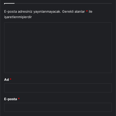
E-posta adresiniz yayınlanmayacak.
Gerekli alanlar
*
ile
işaretlenmişlerdir
Y
o
r
u
m
*
Ad
*
E-posta
*