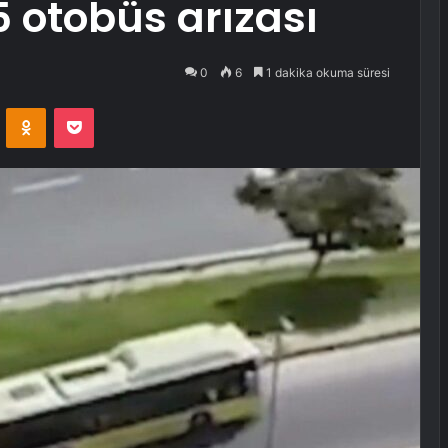
5 otobüs arızası
0
6
1 dakika okuma süresi
VKontakte
Odnoklassniki
Pocket