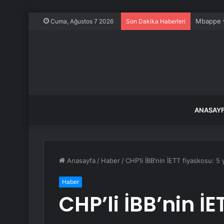
Mbappe ve
Cuma, Ağustos 7 2026
Son Dakika Haberleri
ANASAY
Anasayfa
/
Haber
/
CHP’li İBB’nin İETT fiyaskosu: 5
Haber
CHP’li İBB’nin İE