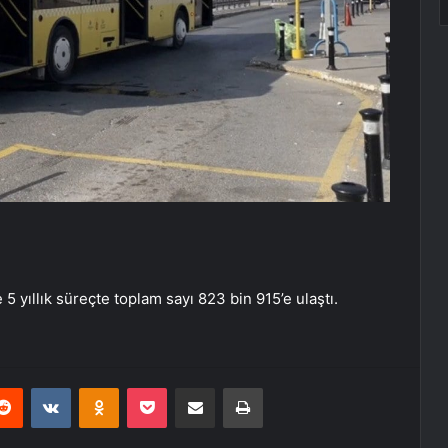
e 5 yıllık süreçte toplam sayı 823 bin 915’e ulaştı.
erest
Reddit
VKontakte
Odnoklassniki
Pocket
E-Posta ile paylaş
Yazdır