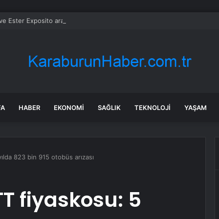
 Ester Exposito arasındaki gizli aşk sosyal medya paylaşımıyla kesinlik
FA
HABER
EKONOMI
SAĞLIK
TEKNOLOJI
YAŞAM
 yılda 823 bin 915 otobüs arızası
TT fiyaskosu: 5