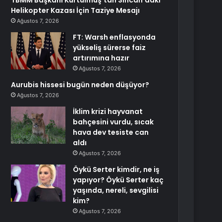
TBMM Başkanı Kurtulmuş’tan Sincan’daki
Helikopter Kazası İçin Taziye Mesajı
Ağustos 7, 2026
FT: Warsh enflasyonda
yükseliş sürerse faiz
artırımına hazır
Ağustos 7, 2026
Aurubis hissesi bugün neden düşüyor?
Ağustos 7, 2026
İklim krizi hayvanat
bahçesini vurdu, sıcak
hava dev tesiste can
aldı
Ağustos 7, 2026
Öykü Serter kimdir, ne iş
yapıyor? Öykü Serter kaç
yaşında, nereli, sevgilisi
kim?
Ağustos 7, 2026