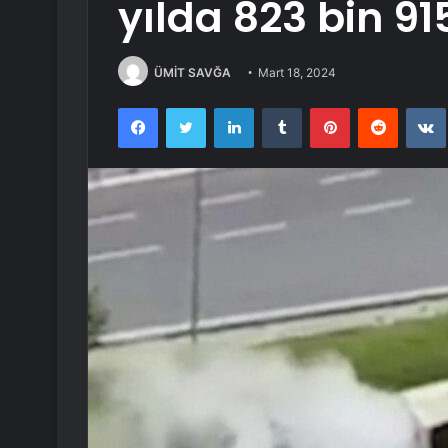
yılda 823 bin 91
ÜMİT SAVĞA
Mart 18, 2024
Facebook
Twitter
LinkedIn
Tumblr
Pinterest
Reddit