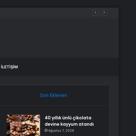
 kazandı
İLETIŞIM
Son Eklenen
40 yıllık ünlü çikolata
devine kayyum atandı
Ağustos 7, 2026