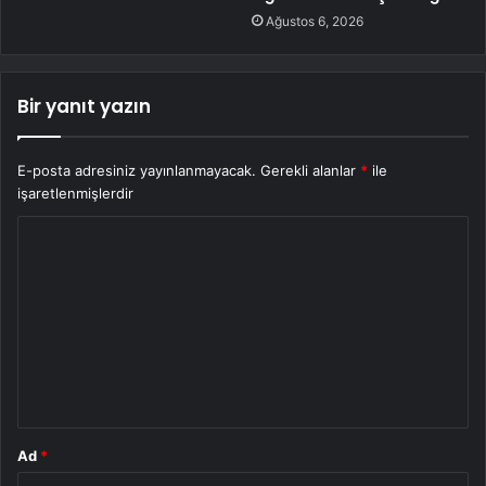
Ağustos 6, 2026
Bir yanıt yazın
E-posta adresiniz yayınlanmayacak.
Gerekli alanlar
*
ile
işaretlenmişlerdir
Y
o
r
u
m
*
Ad
*