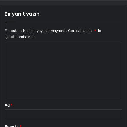
Bir yanıt yazın
E-posta adresiniz yayınlanmayacak.
Gerekli alanlar
*
ile
işaretlenmişlerdir
Y
o
r
u
m
*
Ad
*
E-posta
*