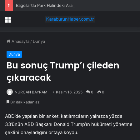
Bağcılar’da Park Halindeki Araçta Erkek Cesedi Bulundu
Menü
Anasayfa
/
Dünya
Dünya
Bu sonuç Trump’ı çileden
çıkaracak
NURCAN BAYRAM
Kasım 16, 2025
0
0
Bir dakikadan az
ABD’de yapılan bir anket, katılımcıların yalnızca yüzde
33’ünün ABD Başkanı Donald Trump’ın hükümeti yönetme
şeklini onayladığını ortaya koydu.