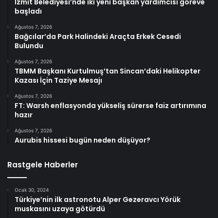
İzmit Belediyesi’nde iki yeni başkan yardımcısı göreve
başladı
Ağustos 7, 2026
Bağcılar’da Park Halindeki Araçta Erkek Cesedi
Bulundu
Ağustos 7, 2026
TBMM Başkanı Kurtulmuş’tan Sincan’daki Helikopter
Kazası İçin Taziye Mesajı
Ağustos 7, 2026
FT: Warsh enflasyonda yükseliş sürerse faiz artırımına
hazır
Ağustos 7, 2026
Aurubis hissesi bugün neden düşüyor?
Rastgele Haberler
Ocak 30, 2024
Türkiye’nin ilk astronotu Alper Gezeravcı Yörük
muskasını uzaya götürdü