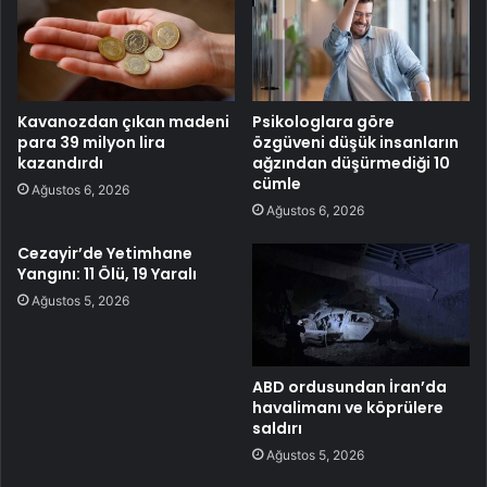
Kavanozdan çıkan madeni
Psikologlara göre
para 39 milyon lira
özgüveni düşük insanların
kazandırdı
ağzından düşürmediği 10
cümle
Ağustos 6, 2026
Ağustos 6, 2026
Cezayir’de Yetimhane
Yangını: 11 Ölü, 19 Yaralı
Ağustos 5, 2026
ABD ordusundan İran’da
havalimanı ve köprülere
saldırı
Ağustos 5, 2026