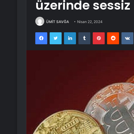
üzerinde sessiz 
ÜMİT SAVĞA
Nisan 22, 2024
Facebook
Twitter
LinkedIn
Tumblr
Pinterest
Reddit