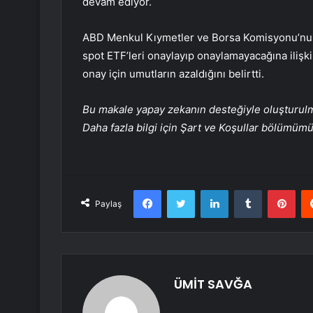
devam ediyor.
ABD Menkul Kıymetler ve Borsa Komisyonu’nun i
spot ETF’leri onaylayıp onaylamayacağına ilişk
onay için umutların azaldığını belirtti.
Bu makale yapay zekanın desteğiyle oluşturulmuş
Daha fazla bilgi için Şart ve Koşullar bölümüm
Facebook
Twitter
LinkedIn
Tumblr
Pint
Paylaş
ÜMİT SAVĞA