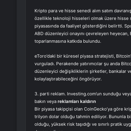
Kripto para ve hisse senedi alım satım davranı
özellikle teknoloji hisseleri olmak üzere hisse 
piyasasında da faaliyet gösterdiğini belirtti. Sp
ABD düzenleyici onayını çevreleyen heyecan, B
toparlanmasına katkıda bulundu.
eToro’daki bir küresel piyasa stratejisti, Bit
vurguladı. Perakende yatırımcılar şu anda Bitc
düzenleyici değişikliklerin şirketler, bankalar 
kolaylaştırabileceğini öngörüyor.
3. parti reklam. Investing.com’un sunduğu veya 
bakın veya
reklamları kaldırın
Bir piyasa takipçisi olan CoinGecko’ya göre kri
trilyon dolar olduğu tahmin ediliyor. Bununla bir
olduğu, yüksek risk taşıdığı ve sınırlı pratik