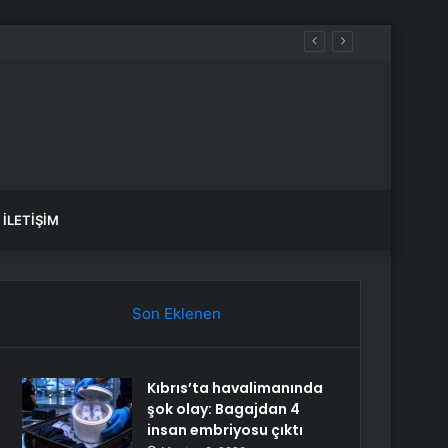
İLETIŞIM
Son Eklenen
Kıbrıs’ta havalimanında
şok olay: Bagajdan 4
insan embriyosu çıktı