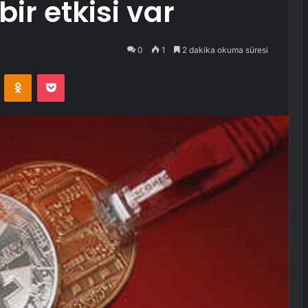
bir etkisi var
0
1
2 dakika okuma süresi
VKontakte
Odnoklassniki
Pocket