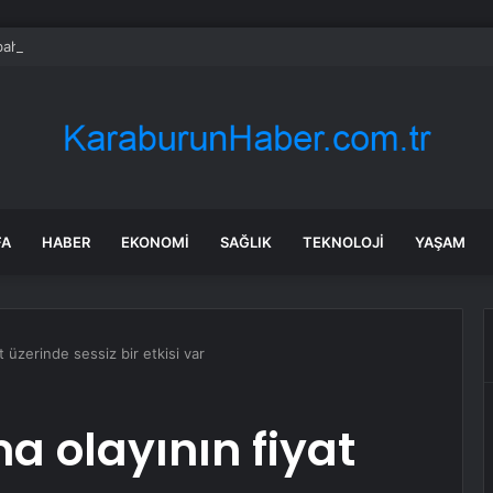
 bahçesinde eğlence ölümle bitti!
FA
HABER
EKONOMI
SAĞLIK
TEKNOLOJI
YAŞAM
t üzerinde sessiz bir etkisi var
a olayının fiyat