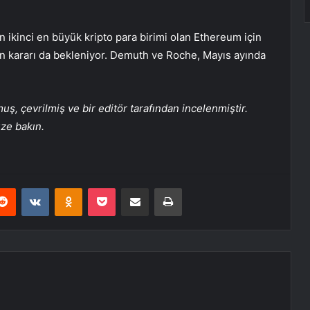
kinci en büyük kripto para birimi olan Ethereum için
in kararı da bekleniyor. Demuth ve Roche, Mayıs ayında
, çevrilmiş ve bir editör tarafından incelenmiştir.
üze bakın.
erest
Reddit
VKontakte
Odnoklassniki
Pocket
E-Posta ile paylaş
Yazdır