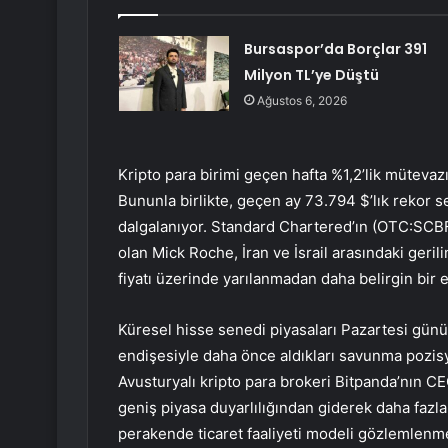
Bursaspor’da Borçlar 391
Milyon TL’ye Düştü
Ağustos 6, 2026
Kripto para birimi geçen hafta %1,2’lik mütevazı
Bununla birlikte, geçen ay 73.794 $’lık rekor 
dalgalanıyor. Standard Chartered’ın (OTC:SCBFF
olan Mick Roche, İran ve İsrail arasındaki gerili
fiyatı üzerinde yarılanmadan daha belirgin bir
Küresel hisse senedi piyasaları Pazartesi günü,
endişesiyle daha önce aldıkları savunma pozisy
Avusturyalı kripto para brokeri Bitpanda’nın CE
geniş piyasa duyarlılığından giderek daha fazla 
perakende ticaret faaliyeti modeli gözlemlenmed