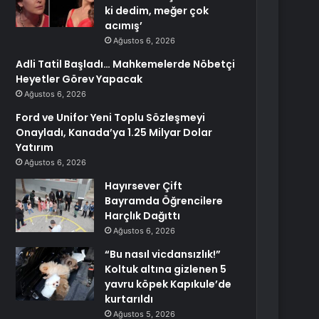
ki dedim, meğer çok
acımış’
Ağustos 6, 2026
Adli Tatil Başladı… Mahkemelerde Nöbetçi
Heyetler Görev Yapacak
Ağustos 6, 2026
Ford ve Unifor Yeni Toplu Sözleşmeyi
Onayladı, Kanada’ya 1.25 Milyar Dolar
Yatırım
Ağustos 6, 2026
Hayırsever Çift
Bayramda Öğrencilere
Harçlık Dağıttı
Ağustos 6, 2026
“Bu nasıl vicdansızlık!”
Koltuk altına gizlenen 5
yavru köpek Kapıkule’de
kurtarıldı
Ağustos 5, 2026