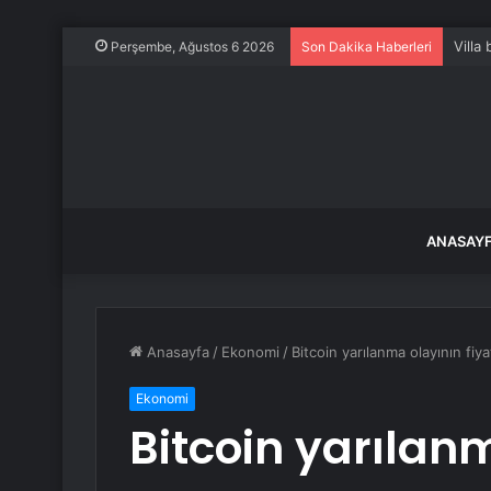
Villa
Perşembe, Ağustos 6 2026
Son Dakika Haberleri
ANASAY
Anasayfa
/
Ekonomi
/
Bitcoin yarılanma olayının fiya
Ekonomi
Bitcoin yarılanm