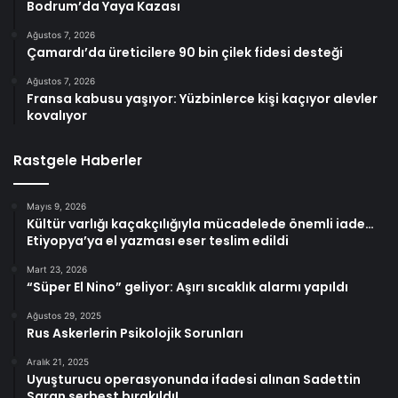
Bodrum’da Yaya Kazası
Ağustos 7, 2026
Çamardı’da üreticilere 90 bin çilek fidesi desteği
Ağustos 7, 2026
Fransa kabusu yaşıyor: Yüzbinlerce kişi kaçıyor alevler
kovalıyor
Rastgele Haberler
Mayıs 9, 2026
Kültür varlığı kaçakçılığıyla mücadelede önemli iade…
Etiyopya’ya el yazması eser teslim edildi
Mart 23, 2026
“Süper El Nino” geliyor: Aşırı sıcaklık alarmı yapıldı
Ağustos 29, 2025
Rus Askerlerin Psikolojik Sorunları
Aralık 21, 2025
Uyuşturucu operasyonunda ifadesi alınan Sadettin
Saran serbest bırakıldı!