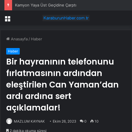
Kamyon Yaya Üst Geçidine Çarptı
Menü
Anasayfa
/
Haber
Haber
Bir hayranının telefonunu
fırlatmasının ardından
eleştirilen Can Yaman’dan
ardı ardına sert
açıklamalar!
MAZLUM KAYNAK
Ekim 26, 2023
0
10
2 dakika okuma süresi