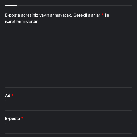
E-posta adresiniz yayınlanmayacak.
Gerekli alanlar
*
ile
işaretlenmişlerdir
Y
o
r
u
m
*
Ad
*
E-posta
*