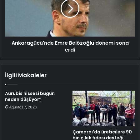
Ankaragücü'nde Emre Belözoğlu dönemi sona
erdi
İlgili Makaleler
Aurubis hissesi bugün
neden düşüyor?
Ağustos 7, 2026
Çamardı’da üreticilere 90
bin çilek fidesi desteği