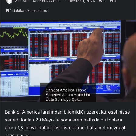
MEHMET HAZBİN KAZBEK
Haziran 1, 2024
0
0
1 dakika okuma süresi
Bank of America tarafından bildirildiği üzere, küresel hisse
senedi fonları 29 Mayıs’ta sona eren haftada bu fonlara
giren 1,8 milyar dolarla üst üste altıncı hafta net mevduat
artışı yaşadı.