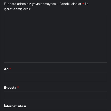
E-posta adresiniz yayınlanmayacak.
Gerekli alanlar
*
ile
işaretlenmişlerdir
Y
o
r
u
m
*
Ad
*
E-posta
*
İnternet sitesi