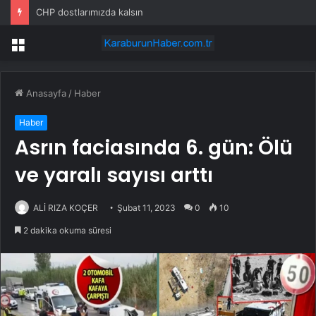
CHP dostlarımızda kalsın
Menü
Anasayfa
/
Haber
Haber
Asrın faciasında 6. gün: Ölü
ve yaralı sayısı arttı
ALİ RIZA KOÇER
Şubat 11, 2023
0
10
2 dakika okuma süresi