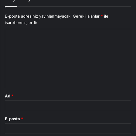
E-posta adresiniz yayınlanmayacak.
Gerekli alanlar
*
ile
işaretlenmişlerdir
Y
o
r
u
m
*
Ad
*
E-posta
*