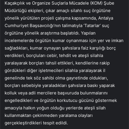
Kaçakçılık ve Organize Suçlarla Mücadele (KOM) Şube
Müdürlüğü ekipleri, çıkar amaçlı silahlı suç örgütüne
yönelik yürütülen projeli çalışma kapsamında, Antalya
Cumhuriyet Başsavcılığı’nın talimatıyla ‘Tatarlar’ suç
örgütüne yönelik araştırma başlatıldı. Yapılan
incelemelerde örgütün kumar oynanması için yer ve imkan
sağladıkları, kumar oynayan şahıslara faiz karşılığı borç
verdikleri, borçluları cebir, tehdit ve ateşli silahla
yaralayarak borçları tahsil ettikleri, kendilerine rakip
gördükleri diğer işletmecileri silahla yaralayarak il
genelinde tek söz sahibi olma gayretinde oldukları,
borçları sebebiyle yaraladıkları şahıslara baskı yaparak
kolluk veya adli mercilere başvuruda bulunmalarını
engelledikleri ve örgütün korkutucu gücünü göstermek
amacıyla halkın yoğun olduğu yerlerde ateşli silah
kullanmaktan çekinmeden yaralama olayları
gerçekleştirdikleri tespit edildi.