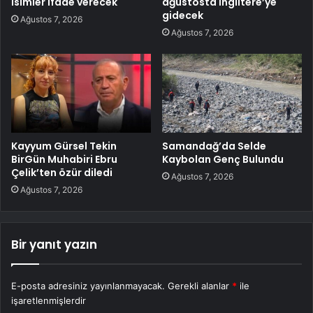
isimler ifade verecek
ağustosta İngiltere’ye
gidecek
Ağustos 7, 2026
Ağustos 7, 2026
Kayyum Gürsel Tekin
Samandağ’da Selde
BirGün Muhabiri Ebru
Kaybolan Genç Bulundu
Çelik’ten özür diledi
Ağustos 7, 2026
Ağustos 7, 2026
Bir yanıt yazın
E-posta adresiniz yayınlanmayacak.
Gerekli alanlar
*
ile
işaretlenmişlerdir