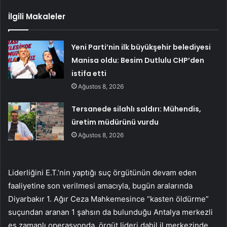
İlgili Makaleler
Yeni Parti’nin ilk büyükşehir belediyesi
Manisa oldu: Besim Dutlulu CHP’den
istifa etti
Ağustos 8, 2026
Tersanede silahlı saldırı: Mühendis,
üretim müdürünü vurdu
Ağustos 8, 2026
Liderliğini E.T.’nin yaptığı suç örgütünün devam eden
faaliyetine son verilmesi amacıyla, bugün aralarında
Diyarbakır 1. Ağır Ceza Mahkemesince “kasten öldürme”
suçundan aranan 1 şahsın da bulunduğu Antalya merkezli
eş zamanlı operasyonda, örgüt lideri dahil il merkezinde