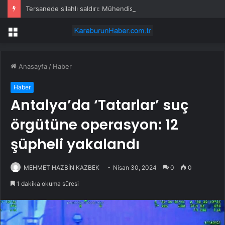
Tersanede silahlı saldırı: Mühendis, üretim müdürünü vurdu
Menü
Anasayfa
/
Haber
Haber
Antalya’da ‘Tatarlar’ suç
örgütüne operasyon: 12
şüpheli yakalandı
MEHMET HAZBİN KAZBEK
Nisan 30, 2024
0
0
1 dakika okuma süresi