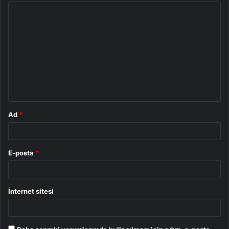
Y
o
r
u
m
*
Ad
*
E-posta
*
İnternet sitesi