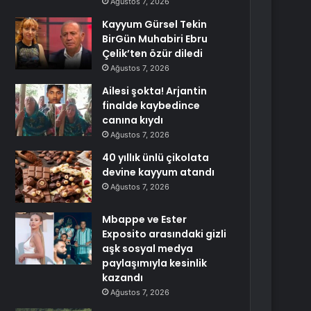
Ağustos 7, 2026
Kayyum Gürsel Tekin
BirGün Muhabiri Ebru
Çelik’ten özür diledi
Ağustos 7, 2026
Ailesi şokta! Arjantin
finalde kaybedince
canına kıydı
Ağustos 7, 2026
40 yıllık ünlü çikolata
devine kayyum atandı
Ağustos 7, 2026
Mbappe ve Ester
Exposito arasındaki gizli
aşk sosyal medya
paylaşımıyla kesinlik
kazandı
Ağustos 7, 2026