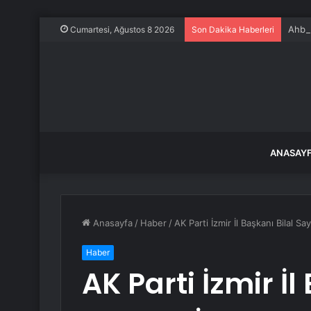
Ahbap
Cumartesi, Ağustos 8 2026
Son Dakika Haberleri
ANASAY
Anasayfa
/
Haber
/
AK Parti İzmir İl Başkanı Bilal Say
Haber
AK Parti İzmir İl