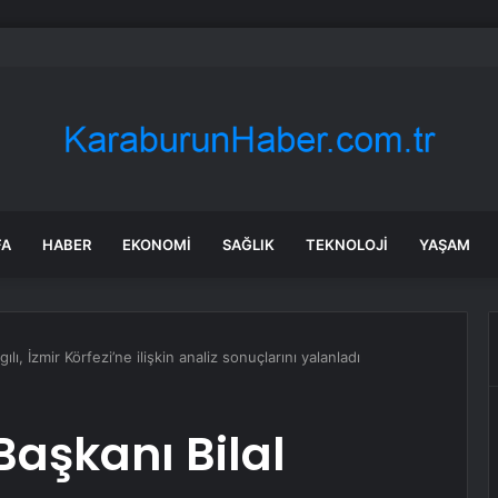
lar suç örgütü soruşturmasında ünlü isimler ifade verecek
FA
HABER
EKONOMI
SAĞLIK
TEKNOLOJI
YAŞAM
gılı, İzmir Körfezi’ne ilişkin analiz sonuçlarını yalanladı
 Başkanı Bilal