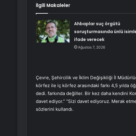
İlgili Makaleler
Ahbaplar suç örgütü
soruşturmasında ünlü isiml
ifade verecek
Ağustos 7, 2026
Çevre, Şehircilik ve İklim Değişikliği İl Müdür
körfez ile iç körfez arasındaki farkı 4,5 yılda 
dedi. farkında değiller. Bir kez daha kendini Ko
davet ediyor.” “Sizi davet ediyoruz. Merak etme
sözlerini kullandı.