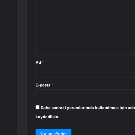
Y
o
r
u
m
*
Ad
*
E-posta
*
Daha sonraki yorumlarımda kullanılması için adı
kaydedilsin.