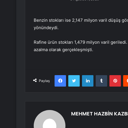
Benzin stokları ise 2,147 milyon varil düşüş gös
yönündeydi.
Rafine ürün stokları 1,479 milyon varil geriledi.
azalma olarak gerçekleşmişti.
Facebook
Twitter
LinkedIn
Tumblr
Pint
Paylaş
MEHMET HAZBİN KAZB