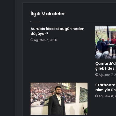
İlgili Makaleler
Aurubis hissesi bugün neden
düşüyor?
Ağustos 7, 2026
Çamardı’da
çilek fides
Ağustos 7, 
Starboard 
alımıyla S
Ağustos 6, 