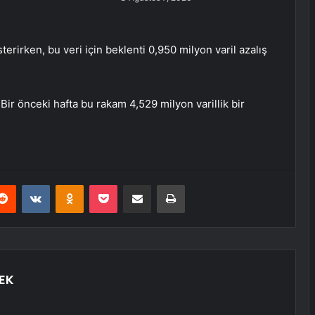
terirken, bu veri için beklenti 0,950 milyon varil azalış
 Bir önceki hafta bu rakam 4,529 milyon varillik bir
erest
Reddit
VKontakte
Odnoklassniki
Pocket
E-Posta ile paylaş
Yazdır
EK