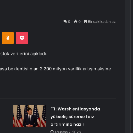
0
0
Bir dakikadan az
VKontakte
Odnoklassniki
Pocket
stok verilerini açıkladı.
asa beklentisi olan 2,200 milyon varillik artışın aksine
FT: Warsh enflasyonda
yükseliş sürerse faiz
artırımına hazır
Ağustos 7, 2026