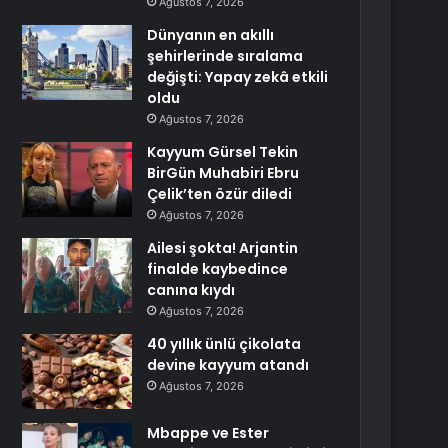
Ağustos 7, 2026
Dünyanın en akıllı
şehirlerinde sıralama
değişti: Yapay zekâ etkili
oldu
Ağustos 7, 2026
Kayyum Gürsel Tekin
BirGün Muhabiri Ebru
Çelik’ten özür diledi
Ağustos 7, 2026
Ailesi şokta! Arjantin
finalde kaybedince
canına kıydı
Ağustos 7, 2026
40 yıllık ünlü çikolata
devine kayyum atandı
Ağustos 7, 2026
Mbappe ve Ester