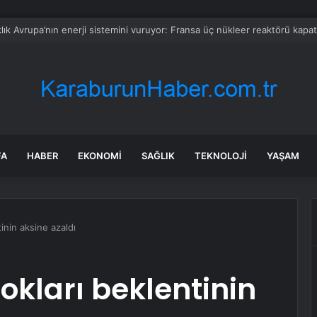
dışına taşındı, ismi başına dert oldu: Duyan herkes dalga geçiyor
FA
HABER
EKONOMI
SAĞLIK
TEKNOLOJI
YAŞAM
inin aksine azaldı
okları beklentinin