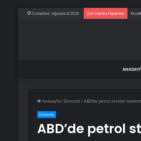
Yurt 
Cumartesi, Ağustos 8 2026
Son Dakika Haberleri
ANASAY
Anasayfa
/
Ekonomi
/
ABD’de petrol stokları beklent
Ekonomi
ABD’de petrol st