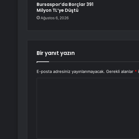
Bursaspor’da Borçlar 391
Milyon TL’ye Düştü
Ağustos 6, 2026
Bir yanıt yazın
E-posta adresiniz yayınlanmayacak.
Gerekli alanlar
*
i
Y
o
r
u
m
*