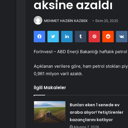
aksine azaldı
MEHMET HAZBİN KAZBEK
Ekim 25, 2025
Facebook
Twitter
LinkedIn
Tumblr
Pinterest
Reddit
ForInvest – ABD Enerji Bakanlığı haftalık petrol 
Açıklanan verilere göre,
ham petrol
stokları piy
0,961 milyon varil azaldı.
İlgili Makaleler
Bunları eken 1 senede ev
araba alıyor! Yetiştirenler
kazançlarını katlıyor
Ağustos 7, 2026