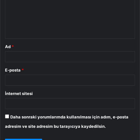
r
u
m
*
Ad
*
E-posta
*
İnternet sitesi
Daha sonraki yorumlarımda kullanılması için adım, e-posta
adresim ve site adresim bu tarayıcıya kaydedilsin.