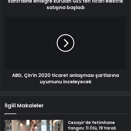
santraline entegre kurulan GES’ten ticari elektrik
satışına başladı
ABD, Çin’in 2020 ticaret anlaşması şartlarına
uyumunu inceleyecek
İlgili Makaleler
Cezayir’de Yetimhane
Yangını: 11 Ölü, 19 Yaralı