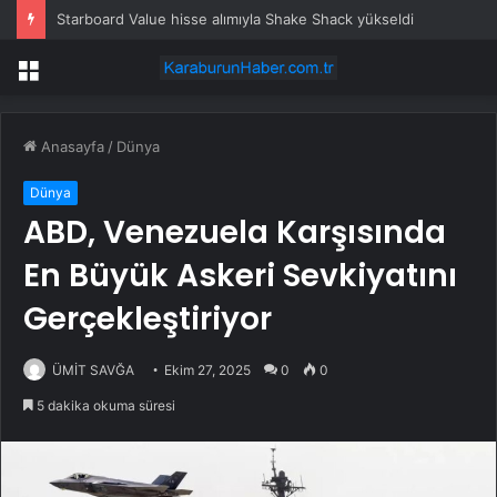
Saba Capital, Unite Group’ta yüzde 5’in üzerinde hisse aldı
Menü
Anasayfa
/
Dünya
Dünya
ABD, Venezuela Karşısında
En Büyük Askeri Sevkiyatını
Gerçekleştiriyor
ÜMİT SAVĞA
Ekim 27, 2025
0
0
5 dakika okuma süresi