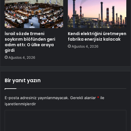
İsrail sözde Ermeni
Kendi elektriğini üretmeyen
soykırım blöfünden geri
fabrika enerjisiz kalacak
adım attı: O ülke araya
Ağustos 4, 2026
girdi
Ağustos 4, 2026
Bir yanıt yazın
E-posta adresiniz yayınlanmayacak.
Gerekli alanlar
*
ile
işaretlenmişlerdir
Y
o