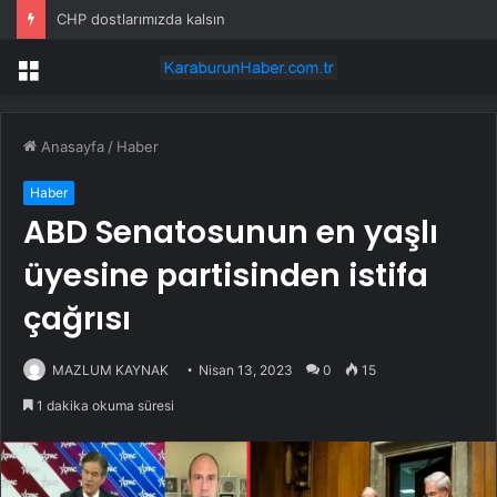
CHP dostlarımızda kalsın
Menü
Anasayfa
/
Haber
Haber
ABD Senatosunun en yaşlı
üyesine partisinden istifa
çağrısı
MAZLUM KAYNAK
Nisan 13, 2023
0
15
1 dakika okuma süresi