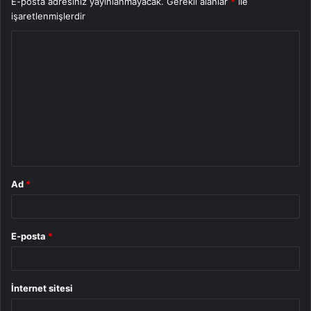
E-posta adresiniz yayınlanmayacak.
Gerekli alanlar
*
ile
işaretlenmişlerdir
Y
o
r
u
m
*
Ad
*
E-posta
*
İnternet sitesi