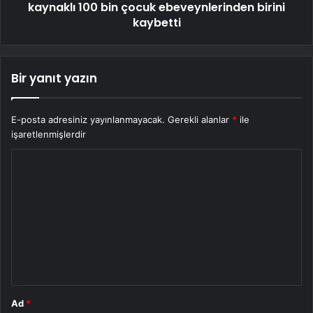
kaynaklı 100 bin çocuk ebeveynlerinden birini
kaybetti
Bir yanıt yazın
E-posta adresiniz yayınlanmayacak.
Gerekli alanlar
*
ile
işaretlenmişlerdir
Y
o
r
u
m
*
Ad
*