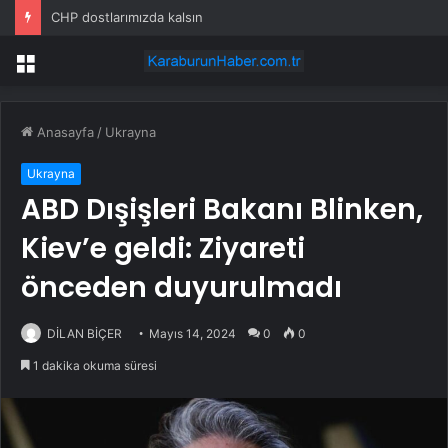
CHP dostlarımızda kalsın
Menü
Anasayfa
/
Ukrayna
Ukrayna
ABD Dışişleri Bakanı Blinken,
Kiev’e geldi: Ziyareti
önceden duyurulmadı
DİLAN BİÇER
Mayıs 14, 2024
0
0
1 dakika okuma süresi