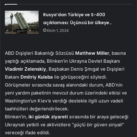
Rusya’dan Türkiye ve S-400
açıklaması: Üçüncü bir ülkeye…
Ekim 1, 2024
ABD Dışişleri Bakanlığı Sözcüsü
Matthew Miller
, basına
yaptığı açıklamada, Blinken’in Ukrayna Devlet Başkanı
Vladimir Zelenskiy
, Başbakan Denis Şmıgal ve Dışişleri
Bakanı
Dmitriy Kuleba
ile görüşeceğini söyledi.
Görüşmeler sırasında savaş alanındaki durum, ABD’nin
yeni yardım paketinin mevcut durum üzerindeki etkisi ve
Washington’un Kiev’e verdiği destekle ilgili uzun vadeli
taahhütleri değerlendirilecek.
Blinken’in,
iki günlük ziyareti
sırasında bir araya geleceği
Ukraynalı yetkili ve aktivistlere “
güçlü bir güven sinyali
”
vereceği ifade edildi.