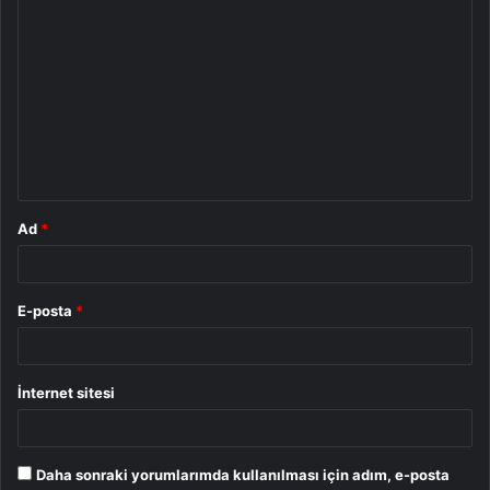
Y
o
r
u
m
*
Ad
*
E-posta
*
İnternet sitesi
Daha sonraki yorumlarımda kullanılması için adım, e-posta