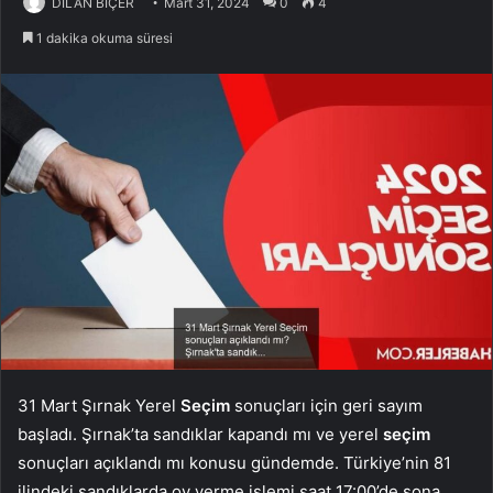
DİLAN BİÇER
Mart 31, 2024
0
4
1 dakika okuma süresi
31 Mart Şırnak Yerel
Seçim
sonuçları için geri sayım
başladı. Şırnak’ta sandıklar kapandı mı ve yerel
seçim
sonuçları açıklandı mı konusu gündemde. Türkiye’nin 81
ilindeki sandıklarda oy verme işlemi saat 17:00’de sona