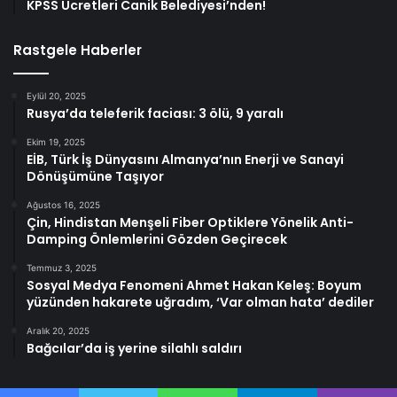
KPSS Ücretleri Canik Belediyesi’nden!
Rastgele Haberler
Eylül 20, 2025
Rusya’da teleferik faciası: 3 ölü, 9 yaralı
Ekim 19, 2025
EİB, Türk İş Dünyasını Almanya’nın Enerji ve Sanayi
Dönüşümüne Taşıyor
Ağustos 16, 2025
Çin, Hindistan Menşeli Fiber Optiklere Yönelik Anti-
Damping Önlemlerini Gözden Geçirecek
Temmuz 3, 2025
Sosyal Medya Fenomeni Ahmet Hakan Keleş: Boyum
yüzünden hakarete uğradım, ‘Var olman hata’ dediler
Aralık 20, 2025
Bağcılar’da iş yerine silahlı saldırı